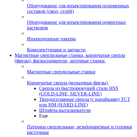
Оборудование для инъектирования полимерных
составов (смол, гелей)
Оборудование для инъектирования цементных
растворов
Инъекционные пакеры
Комплектующие и запчасти
Магнитные сверлильные станки, корончатые сверла
(фрезы), фаскосниматели, заточные станки
Магнитные сверлильные станки
Корончатые сверла (кольцевые фрезы)
Сверла из быстрорежущей стали HSS
(GOLD-LINE, SILVER-LINE)
Твердосплавные сверла (с напайками) ТСТ
или HM (HARD-LINE)
Штифты-выталкиватели
Еще
Патроны сверлильные, резьбонарезные и головки
расточные