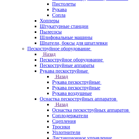
Пистолеты
Рукава
Сопла
Хопперы
Штукатурные станции
Пылесосы
Шлифовальные машины
Шпатели, боксы для шпатлевки
Пескоструйное оборудование
Назад
Пескоструйное оборудование
Пескоструйные аппараты
Рукава пескоструйные
Назад
Рукава пескоструйные
Рукава пескоструйные
Рукава воздушные
Оснастка пескоструйных аппаратов
Назад
Оснастка пескоструйных аппаратов
Соплодержатели
Сцепления
Тросики
Уплотнители
Дистанционное управление