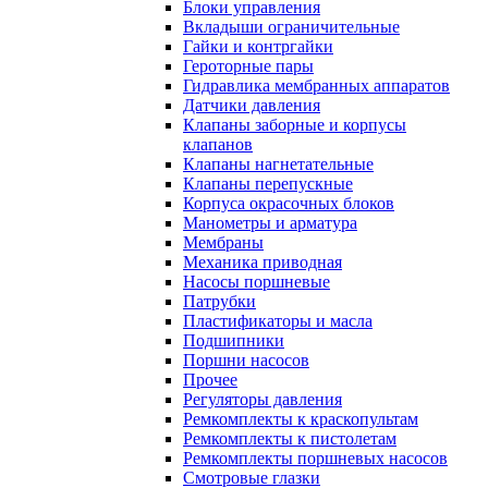
Блоки управления
Вкладыши ограничительные
Гайки и контргайки
Героторные пары
Гидравлика мембранных аппаратов
Датчики давления
Клапаны заборные и корпусы
клапанов
Клапаны нагнетательные
Клапаны перепускные
Корпуса окрасочных блоков
Манометры и арматура
Мембраны
Механика приводная
Насосы поршневые
Патрубки
Пластификаторы и масла
Подшипники
Поршни насосов
Прочее
Регуляторы давления
Ремкомплекты к краскопультам
Ремкомплекты к пистолетам
Ремкомплекты поршневых насосов
Смотровые глазки