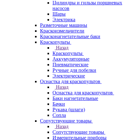
Цилиндры и гильзы поршневых
насосов
Шары
Электрика
Разметочные машины
Краскоизмельчители
Красконагнетательные баки
Краскопульты
Назад
Краскопульты
Аккумуляторные
Пневматические
Ручные для побелки
Электрические
Оснастка для краскопультов
Назад
Оснастка для краскопультов
Баки нагнетательные
Бачки
Рукава (шлаги)
Сопла
Сопутствующие товары
Назад
Сопутствующие товары
Измерительные приборы