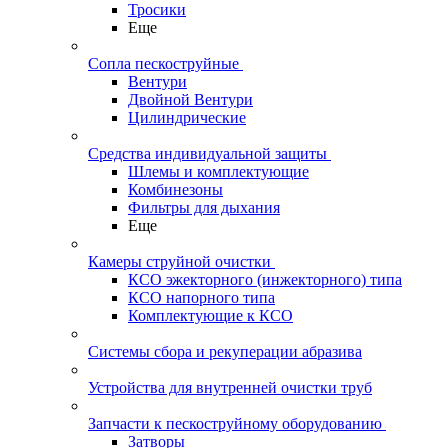
Тросики
Еще
Сопла пескоструйные
Вентури
Двойной Вентури
Цилиндрические
Средства индивидуальной защиты
Шлемы и комплектующие
Комбинезоны
Фильтры для дыхания
Еще
Камеры струйной очистки
КСО эжекторного (инжекторного) типа
КСО напорного типа
Комплектующие к КСО
Системы сбора и рекуперации абразива
Устройства для внутренней очистки труб
Запчасти к пескоструйному оборудованию
Затворы