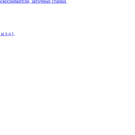
аскосниматели, заточные станки
и т.д.)