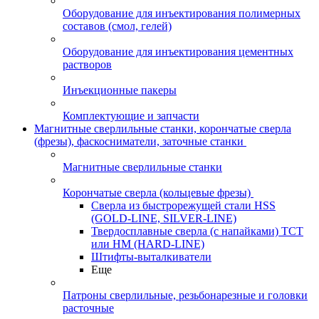
Оборудование для инъектирования полимерных
составов (смол, гелей)
Оборудование для инъектирования цементных
растворов
Инъекционные пакеры
Комплектующие и запчасти
Магнитные сверлильные станки, корончатые сверла
(фрезы), фаскосниматели, заточные станки
Магнитные сверлильные станки
Корончатые сверла (кольцевые фрезы)
Сверла из быстрорежущей стали HSS
(GOLD-LINE, SILVER-LINE)
Твердосплавные сверла (с напайками) ТСТ
или HM (HARD-LINE)
Штифты-выталкиватели
Еще
Патроны сверлильные, резьбонарезные и головки
расточные