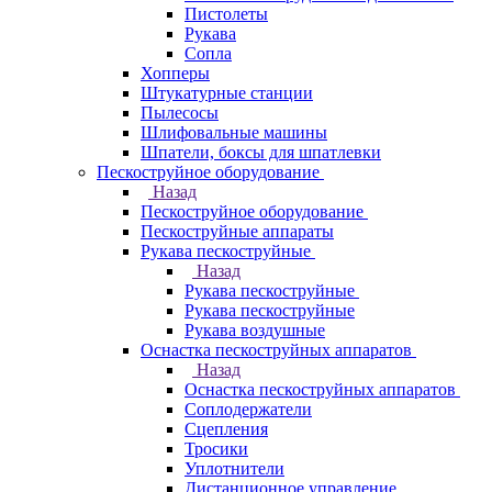
Пистолеты
Рукава
Сопла
Хопперы
Штукатурные станции
Пылесосы
Шлифовальные машины
Шпатели, боксы для шпатлевки
Пескоструйное оборудование
Назад
Пескоструйное оборудование
Пескоструйные аппараты
Рукава пескоструйные
Назад
Рукава пескоструйные
Рукава пескоструйные
Рукава воздушные
Оснастка пескоструйных аппаратов
Назад
Оснастка пескоструйных аппаратов
Соплодержатели
Сцепления
Тросики
Уплотнители
Дистанционное управление