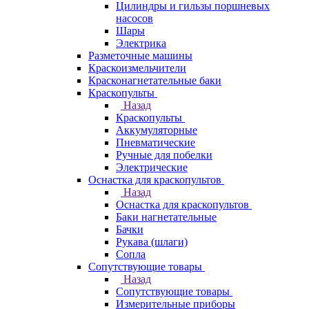
Цилиндры и гильзы поршневых
насосов
Шары
Электрика
Разметочные машины
Краскоизмельчители
Красконагнетательные баки
Краскопульты
Назад
Краскопульты
Аккумуляторные
Пневматические
Ручные для побелки
Электрические
Оснастка для краскопультов
Назад
Оснастка для краскопультов
Баки нагнетательные
Бачки
Рукава (шлаги)
Сопла
Сопутствующие товары
Назад
Сопутствующие товары
Измерительные приборы