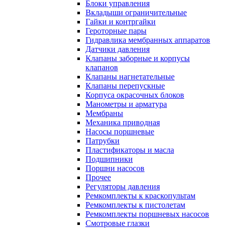
Блоки управления
Вкладыши ограничительные
Гайки и контргайки
Героторные пары
Гидравлика мембранных аппаратов
Датчики давления
Клапаны заборные и корпусы
клапанов
Клапаны нагнетательные
Клапаны перепускные
Корпуса окрасочных блоков
Манометры и арматура
Мембраны
Механика приводная
Насосы поршневые
Патрубки
Пластификаторы и масла
Подшипники
Поршни насосов
Прочее
Регуляторы давления
Ремкомплекты к краскопультам
Ремкомплекты к пистолетам
Ремкомплекты поршневых насосов
Смотровые глазки