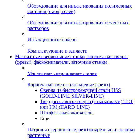
Оборудование для инъектирования полимерных
составов (смол, гелей)
Оборудование для инъектирования цементных
растворов
Инъекционные пакеры
Комплектующие и запчасти
Магнитные сверлильные станки, корончатые сверла
(фрезы), фаскосниматели, заточные станки
Магнитные сверлильные станки
Корончатые сверла (кольцевые фрезы)
Сверла из быстрорежущей стали HSS
(GOLD-LINE, SILVER-LINE)
Твердосплавные сверла (с напайками) ТСТ
или HM (HARD-LINE)
Штифты-выталкиватели
Еще
Патроны сверлильные, резьбонарезные и головки
расточные