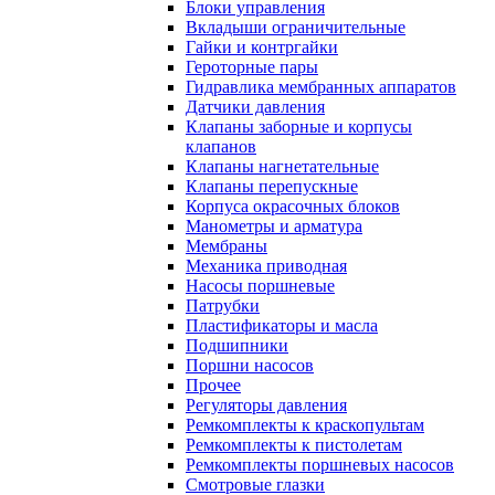
Блоки управления
Вкладыши ограничительные
Гайки и контргайки
Героторные пары
Гидравлика мембранных аппаратов
Датчики давления
Клапаны заборные и корпусы
клапанов
Клапаны нагнетательные
Клапаны перепускные
Корпуса окрасочных блоков
Манометры и арматура
Мембраны
Механика приводная
Насосы поршневые
Патрубки
Пластификаторы и масла
Подшипники
Поршни насосов
Прочее
Регуляторы давления
Ремкомплекты к краскопультам
Ремкомплекты к пистолетам
Ремкомплекты поршневых насосов
Смотровые глазки