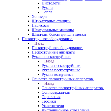
Пистолеты
Рукава
Сопла
Хопперы
Штукатурные станции
Пылесосы
Шлифовальные машины
Шпатели, боксы для шпатлевки
Пескоструйное оборудование
Назад
Пескоструйное оборудование
Пескоструйные аппараты
Рукава пескоструйные
Назад
Рукава пескоструйные
Рукава пескоструйные
Рукава воздушные
Оснастка пескоструйных аппаратов
Назад
Оснастка пескоструйных аппаратов
Соплодержатели
Сцепления
Тросики
Уплотнители
Дистанционное управление