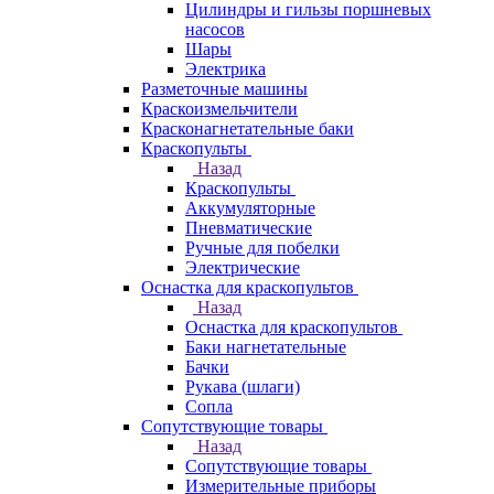
Цилиндры и гильзы поршневых
насосов
Шары
Электрика
Разметочные машины
Краскоизмельчители
Красконагнетательные баки
Краскопульты
Назад
Краскопульты
Аккумуляторные
Пневматические
Ручные для побелки
Электрические
Оснастка для краскопультов
Назад
Оснастка для краскопультов
Баки нагнетательные
Бачки
Рукава (шлаги)
Сопла
Сопутствующие товары
Назад
Сопутствующие товары
Измерительные приборы