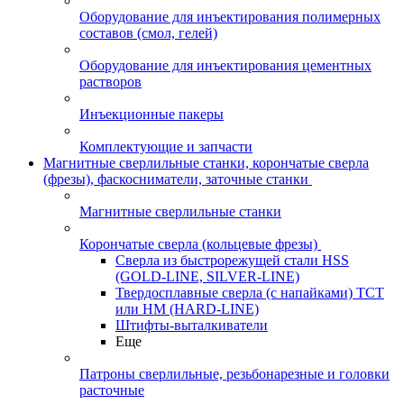
Оборудование для инъектирования полимерных
составов (смол, гелей)
Оборудование для инъектирования цементных
растворов
Инъекционные пакеры
Комплектующие и запчасти
Магнитные сверлильные станки, корончатые сверла
(фрезы), фаскосниматели, заточные станки
Магнитные сверлильные станки
Корончатые сверла (кольцевые фрезы)
Сверла из быстрорежущей стали HSS
(GOLD-LINE, SILVER-LINE)
Твердосплавные сверла (с напайками) ТСТ
или HM (HARD-LINE)
Штифты-выталкиватели
Еще
Патроны сверлильные, резьбонарезные и головки
расточные