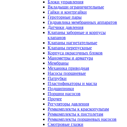
Блоки управления
Вкладыши ограничительные
Гайки и контргайки
Героторные пары
Гидравлика мембранных аппаратов
Датчики давления
Клапаны заборные и корпусы
клапанов
Клапаны нагнетательные
Клапаны перепускные
Корпуса окрасочных блоков
Манометры и арматура
Мембраны
Механика приводная
Насосы поршневые
Патрубки
Пластификаторы и масла
Подшипники
Поршни насосов
Прочее
Регуляторы давления
Ремкомплекты к краскопультам
Ремкомплекты к пистолетам
Ремкомплекты поршневых насосов
Смотровые глазки