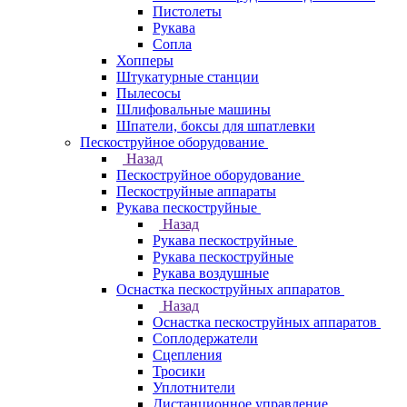
Пистолеты
Рукава
Сопла
Хопперы
Штукатурные станции
Пылесосы
Шлифовальные машины
Шпатели, боксы для шпатлевки
Пескоструйное оборудование
Назад
Пескоструйное оборудование
Пескоструйные аппараты
Рукава пескоструйные
Назад
Рукава пескоструйные
Рукава пескоструйные
Рукава воздушные
Оснастка пескоструйных аппаратов
Назад
Оснастка пескоструйных аппаратов
Соплодержатели
Сцепления
Тросики
Уплотнители
Дистанционное управление