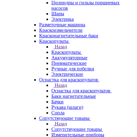
Цилиндры и гильзы поршневых
насосов
Шары
Электрика
Разметочные машины
Краскоизмельчители
Красконагнетательные баки
Краскопульты
Назад
Краскопульты
Аккумуляторные
Пневматические
Ручные для побелки
Электрические
Оснастка для краскопультов
Назад
Оснастка для краскопультов
Баки нагнетательные
Бачки
Рукава (шлаги)
Сопла
Сопутствующие товары
Назад
Сопутствующие товары
Измерительные приборы