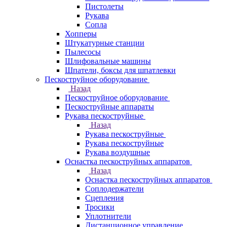
Пистолеты
Рукава
Сопла
Хопперы
Штукатурные станции
Пылесосы
Шлифовальные машины
Шпатели, боксы для шпатлевки
Пескоструйное оборудование
Назад
Пескоструйное оборудование
Пескоструйные аппараты
Рукава пескоструйные
Назад
Рукава пескоструйные
Рукава пескоструйные
Рукава воздушные
Оснастка пескоструйных аппаратов
Назад
Оснастка пескоструйных аппаратов
Соплодержатели
Сцепления
Тросики
Уплотнители
Дистанционное управление