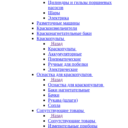
Цилиндры и гильзы поршневых
насосов
Шары
Электрика
Разметочные машины
Краскоизмельчители
Красконагнетательные баки
Краскопульты
Назад
Краскопульты
Аккумуляторные
Пневматические
Ручные для побелки
Электрические
Оснастка для краскопультов
Назад
Оснастка для краскопультов
Баки нагнетательные
Бачки
Рукава (шлаги)
Сопла
Сопутствующие товары
Назад
Сопутствующие товары
Измерительные приборы