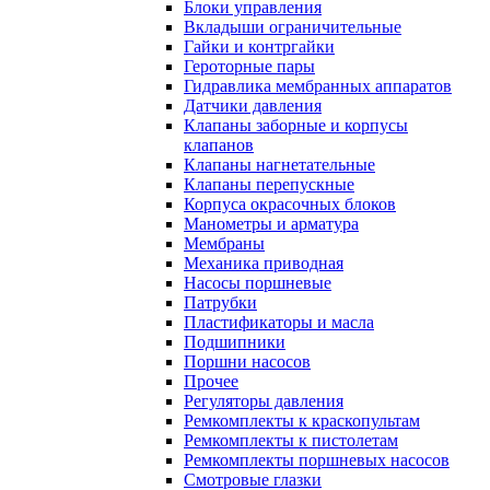
Блоки управления
Вкладыши ограничительные
Гайки и контргайки
Героторные пары
Гидравлика мембранных аппаратов
Датчики давления
Клапаны заборные и корпусы
клапанов
Клапаны нагнетательные
Клапаны перепускные
Корпуса окрасочных блоков
Манометры и арматура
Мембраны
Механика приводная
Насосы поршневые
Патрубки
Пластификаторы и масла
Подшипники
Поршни насосов
Прочее
Регуляторы давления
Ремкомплекты к краскопультам
Ремкомплекты к пистолетам
Ремкомплекты поршневых насосов
Смотровые глазки