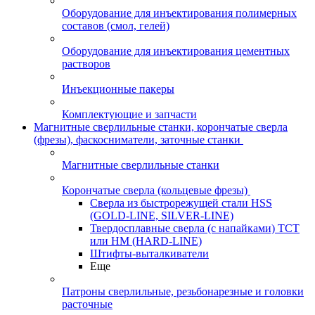
Оборудование для инъектирования полимерных
составов (смол, гелей)
Оборудование для инъектирования цементных
растворов
Инъекционные пакеры
Комплектующие и запчасти
Магнитные сверлильные станки, корончатые сверла
(фрезы), фаскосниматели, заточные станки
Магнитные сверлильные станки
Корончатые сверла (кольцевые фрезы)
Сверла из быстрорежущей стали HSS
(GOLD-LINE, SILVER-LINE)
Твердосплавные сверла (с напайками) ТСТ
или HM (HARD-LINE)
Штифты-выталкиватели
Еще
Патроны сверлильные, резьбонарезные и головки
расточные