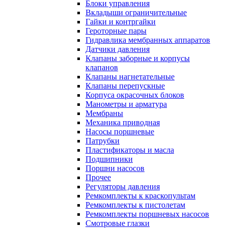
Блоки управления
Вкладыши ограничительные
Гайки и контргайки
Героторные пары
Гидравлика мембранных аппаратов
Датчики давления
Клапаны заборные и корпусы
клапанов
Клапаны нагнетательные
Клапаны перепускные
Корпуса окрасочных блоков
Манометры и арматура
Мембраны
Механика приводная
Насосы поршневые
Патрубки
Пластификаторы и масла
Подшипники
Поршни насосов
Прочее
Регуляторы давления
Ремкомплекты к краскопультам
Ремкомплекты к пистолетам
Ремкомплекты поршневых насосов
Смотровые глазки