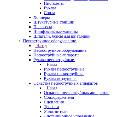
Пистолеты
Рукава
Сопла
Хопперы
Штукатурные станции
Пылесосы
Шлифовальные машины
Шпатели, боксы для шпатлевки
Пескоструйное оборудование
Назад
Пескоструйное оборудование
Пескоструйные аппараты
Рукава пескоструйные
Назад
Рукава пескоструйные
Рукава пескоструйные
Рукава воздушные
Оснастка пескоструйных аппаратов
Назад
Оснастка пескоструйных аппаратов
Соплодержатели
Сцепления
Тросики
Уплотнители
Дистанционное управление