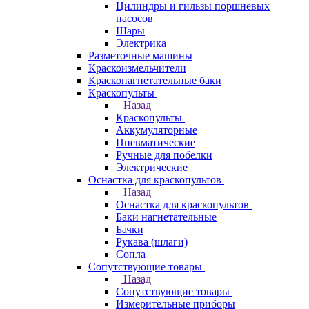
Цилиндры и гильзы поршневых
насосов
Шары
Электрика
Разметочные машины
Краскоизмельчители
Красконагнетательные баки
Краскопульты
Назад
Краскопульты
Аккумуляторные
Пневматические
Ручные для побелки
Электрические
Оснастка для краскопультов
Назад
Оснастка для краскопультов
Баки нагнетательные
Бачки
Рукава (шлаги)
Сопла
Сопутствующие товары
Назад
Сопутствующие товары
Измерительные приборы