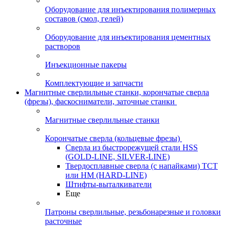
Оборудование для инъектирования полимерных
составов (смол, гелей)
Оборудование для инъектирования цементных
растворов
Инъекционные пакеры
Комплектующие и запчасти
Магнитные сверлильные станки, корончатые сверла
(фрезы), фаскосниматели, заточные станки
Магнитные сверлильные станки
Корончатые сверла (кольцевые фрезы)
Сверла из быстрорежущей стали HSS
(GOLD-LINE, SILVER-LINE)
Твердосплавные сверла (с напайками) ТСТ
или HM (HARD-LINE)
Штифты-выталкиватели
Еще
Патроны сверлильные, резьбонарезные и головки
расточные