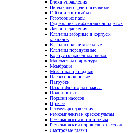
Блоки управления
Вкладыши ограничительные
Гайки и контргайки
Героторные пары
Гидравлика мембранных аппаратов
Датчики давления
Клапаны заборные и корпусы
клапанов
Клапаны нагнетательные
Клапаны перепускные
Корпуса окрасочных блоков
Манометры и арматура
Мембраны
Механика приводная
Насосы поршневые
Патрубки
Пластификаторы и масла
Подшипники
Поршни насосов
Прочее
Регуляторы давления
Ремкомплекты к краскопультам
Ремкомплекты к пистолетам
Ремкомплекты поршневых насосов
Смотровые глазки