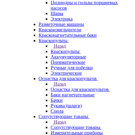
Цилиндры и гильзы поршневых
насосов
Шары
Электрика
Разметочные машины
Краскоизмельчители
Красконагнетательные баки
Краскопульты
Назад
Краскопульты
Аккумуляторные
Пневматические
Ручные для побелки
Электрические
Оснастка для краскопультов
Назад
Оснастка для краскопультов
Баки нагнетательные
Бачки
Рукава (шлаги)
Сопла
Сопутствующие товары
Назад
Сопутствующие товары
Измерительные приборы