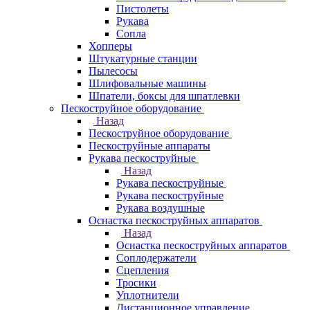
Пистолеты
Рукава
Сопла
Хопперы
Штукатурные станции
Пылесосы
Шлифовальные машины
Шпатели, боксы для шпатлевки
Пескоструйное оборудование
Назад
Пескоструйное оборудование
Пескоструйные аппараты
Рукава пескоструйные
Назад
Рукава пескоструйные
Рукава пескоструйные
Рукава воздушные
Оснастка пескоструйных аппаратов
Назад
Оснастка пескоструйных аппаратов
Соплодержатели
Сцепления
Тросики
Уплотнители
Дистанционное управление