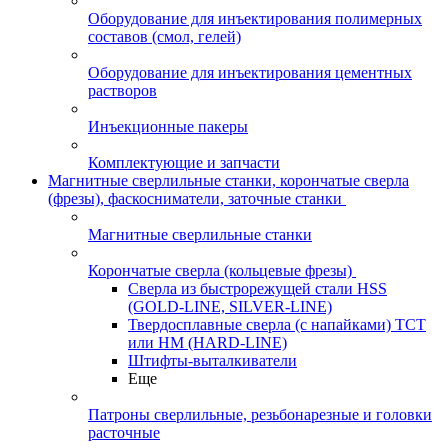
Оборудование для инъектирования полимерных
составов (смол, гелей)
Оборудование для инъектирования цементных
растворов
Инъекционные пакеры
Комплектующие и запчасти
Магнитные сверлильные станки, корончатые сверла
(фрезы), фаскосниматели, заточные станки
Магнитные сверлильные станки
Корончатые сверла (кольцевые фрезы)
Сверла из быстрорежущей стали HSS
(GOLD-LINE, SILVER-LINE)
Твердосплавные сверла (с напайками) ТСТ
или HM (HARD-LINE)
Штифты-выталкиватели
Еще
Патроны сверлильные, резьбонарезные и головки
расточные