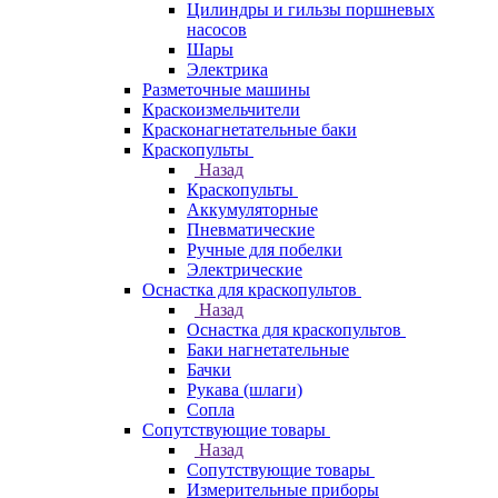
Цилиндры и гильзы поршневых
насосов
Шары
Электрика
Разметочные машины
Краскоизмельчители
Красконагнетательные баки
Краскопульты
Назад
Краскопульты
Аккумуляторные
Пневматические
Ручные для побелки
Электрические
Оснастка для краскопультов
Назад
Оснастка для краскопультов
Баки нагнетательные
Бачки
Рукава (шлаги)
Сопла
Сопутствующие товары
Назад
Сопутствующие товары
Измерительные приборы