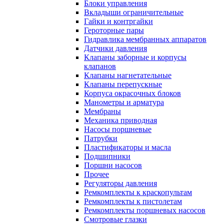
Блоки управления
Вкладыши ограничительные
Гайки и контргайки
Героторные пары
Гидравлика мембранных аппаратов
Датчики давления
Клапаны заборные и корпусы
клапанов
Клапаны нагнетательные
Клапаны перепускные
Корпуса окрасочных блоков
Манометры и арматура
Мембраны
Механика приводная
Насосы поршневые
Патрубки
Пластификаторы и масла
Подшипники
Поршни насосов
Прочее
Регуляторы давления
Ремкомплекты к краскопультам
Ремкомплекты к пистолетам
Ремкомплекты поршневых насосов
Смотровые глазки