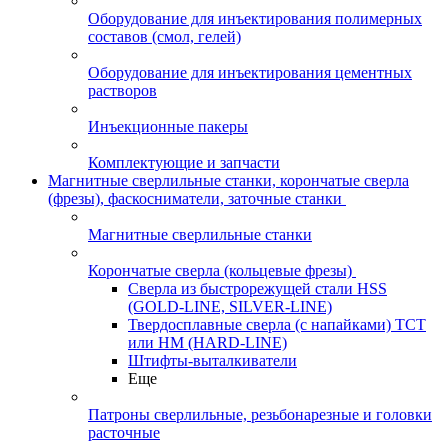
Оборудование для инъектирования полимерных
составов (смол, гелей)
Оборудование для инъектирования цементных
растворов
Инъекционные пакеры
Комплектующие и запчасти
Магнитные сверлильные станки, корончатые сверла
(фрезы), фаскосниматели, заточные станки
Магнитные сверлильные станки
Корончатые сверла (кольцевые фрезы)
Сверла из быстрорежущей стали HSS
(GOLD-LINE, SILVER-LINE)
Твердосплавные сверла (с напайками) ТСТ
или HM (HARD-LINE)
Штифты-выталкиватели
Еще
Патроны сверлильные, резьбонарезные и головки
расточные