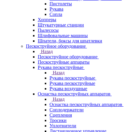
Пистолеты
Рукава
Сопла
Хопперы
Штукатурные станции
Пылесосы
Шлифовальные машины
Шпатели, боксы для шпатлевки
Пескоструйное оборудование
Назад
Пескоструйное оборудование
Пескоструйные аппараты
Рукава пескоструйные
Назад
Рукава пескоструйные
Рукава пескоструйные
Рукава воздушные
Оснастка пескоструйных аппаратов
Назад
Оснастка пескоструйных аппаратов
Соплодержатели
Сцепления
Тросики
Уплотнители
Дистанционное управление