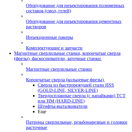
Оборудование для инъектирования полимерных
составов (смол, гелей)
Оборудование для инъектирования цементных
растворов
Инъекционные пакеры
Комплектующие и запчасти
Магнитные сверлильные станки, корончатые сверла
(фрезы), фаскосниматели, заточные станки
Магнитные сверлильные станки
Корончатые сверла (кольцевые фрезы)
Сверла из быстрорежущей стали HSS
(GOLD-LINE, SILVER-LINE)
Твердосплавные сверла (с напайками) ТСТ
или HM (HARD-LINE)
Штифты-выталкиватели
Еще
Патроны сверлильные, резьбонарезные и головки
расточные