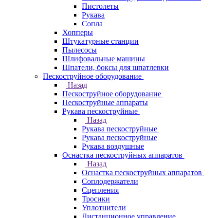
Пистолеты
Рукава
Сопла
Хопперы
Штукатурные станции
Пылесосы
Шлифовальные машины
Шпатели, боксы для шпатлевки
Пескоструйное оборудование
Назад
Пескоструйное оборудование
Пескоструйные аппараты
Рукава пескоструйные
Назад
Рукава пескоструйные
Рукава пескоструйные
Рукава воздушные
Оснастка пескоструйных аппаратов
Назад
Оснастка пескоструйных аппаратов
Соплодержатели
Сцепления
Тросики
Уплотнители
Дистанционное управление