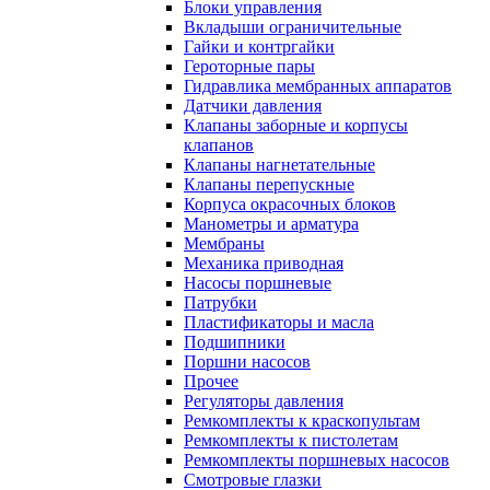
Блоки управления
Вкладыши ограничительные
Гайки и контргайки
Героторные пары
Гидравлика мембранных аппаратов
Датчики давления
Клапаны заборные и корпусы
клапанов
Клапаны нагнетательные
Клапаны перепускные
Корпуса окрасочных блоков
Манометры и арматура
Мембраны
Механика приводная
Насосы поршневые
Патрубки
Пластификаторы и масла
Подшипники
Поршни насосов
Прочее
Регуляторы давления
Ремкомплекты к краскопультам
Ремкомплекты к пистолетам
Ремкомплекты поршневых насосов
Смотровые глазки