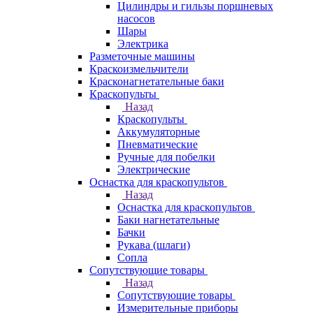
Цилиндры и гильзы поршневых
насосов
Шары
Электрика
Разметочные машины
Краскоизмельчители
Красконагнетательные баки
Краскопульты
Назад
Краскопульты
Аккумуляторные
Пневматические
Ручные для побелки
Электрические
Оснастка для краскопультов
Назад
Оснастка для краскопультов
Баки нагнетательные
Бачки
Рукава (шлаги)
Сопла
Сопутствующие товары
Назад
Сопутствующие товары
Измерительные приборы