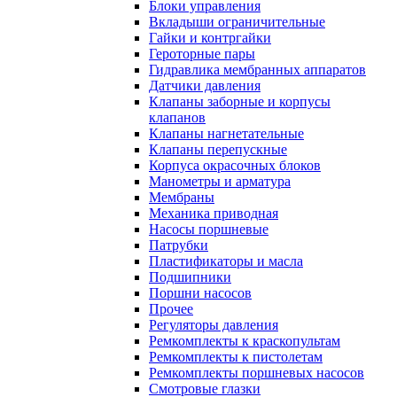
Блоки управления
Вкладыши ограничительные
Гайки и контргайки
Героторные пары
Гидравлика мембранных аппаратов
Датчики давления
Клапаны заборные и корпусы
клапанов
Клапаны нагнетательные
Клапаны перепускные
Корпуса окрасочных блоков
Манометры и арматура
Мембраны
Механика приводная
Насосы поршневые
Патрубки
Пластификаторы и масла
Подшипники
Поршни насосов
Прочее
Регуляторы давления
Ремкомплекты к краскопультам
Ремкомплекты к пистолетам
Ремкомплекты поршневых насосов
Смотровые глазки