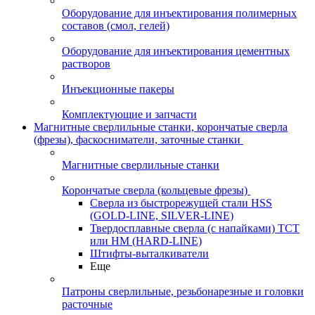
Оборудование для инъектирования полимерных
составов (смол, гелей)
Оборудование для инъектирования цементных
растворов
Инъекционные пакеры
Комплектующие и запчасти
Магнитные сверлильные станки, корончатые сверла
(фрезы), фаскосниматели, заточные станки
Магнитные сверлильные станки
Корончатые сверла (кольцевые фрезы)
Сверла из быстрорежущей стали HSS
(GOLD-LINE, SILVER-LINE)
Твердосплавные сверла (с напайками) ТСТ
или HM (HARD-LINE)
Штифты-выталкиватели
Еще
Патроны сверлильные, резьбонарезные и головки
расточные