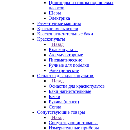
Цилиндры и гильзы поршневых
насосов
Шары
Электрика
Разметочные машины
Краскоизмельчители
Красконагнетательные баки
Краскопульты
Назад
Краскопульты
Аккумуляторные
Пневматические
Ручные для побелки
Электрические
Оснастка для краскопультов
Назад
Оснастка для краскопультов
Баки нагнетательные
Бачки
Рукава (шлаги)
Сопла
Сопутствующие товары
Назад
Сопутствующие товары
Измерительные приборы