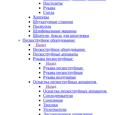
Пистолеты
Рукава
Сопла
Хопперы
Штукатурные станции
Пылесосы
Шлифовальные машины
Шпатели, боксы для шпатлевки
Пескоструйное оборудование
Назад
Пескоструйное оборудование
Пескоструйные аппараты
Рукава пескоструйные
Назад
Рукава пескоструйные
Рукава пескоструйные
Рукава воздушные
Оснастка пескоструйных аппаратов
Назад
Оснастка пескоструйных аппаратов
Соплодержатели
Сцепления
Тросики
Уплотнители
Дистанционное управление